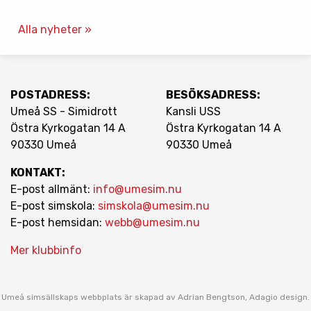
Alla nyheter »
POSTADRESS:
BESÖKSADRESS:
Umeå SS - Simidrott
Kansli USS
Östra Kyrkogatan 14 A
Östra Kyrkogatan 14 A
90330 Umeå
90330 Umeå
KONTAKT:
E-post allmänt:
info@umesim.nu
E-post simskola:
simskola@umesim.nu
E-post hemsidan:
webb@umesim.nu
Mer klubbinfo
Umeå simsällskaps webbplats är skapad av Adrian Bengtson,
Adagio design
.