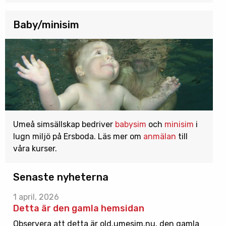
Baby/minisim
Umeå simsällskap bedriver
babysim
och
minisim
i
lugn miljö på Ersboda. Läs mer om
anmälan
till
våra kurser.
Senaste nyheterna
1 april, 2026
Detta är den gamla hemsidan
Observera att detta är old.umesim.nu, den gamla