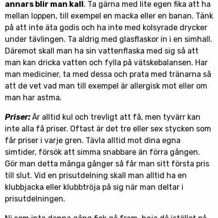
annars blir man kall
. Ta gärna med lite egen fika att ha
mellan loppen, till exempel en macka eller en banan. Tänk
på att inte äta godis och ha inte med kolsyrade drycker
under tävlingen. Ta aldrig med glasflaskor in i en simhall.
Däremot skall man ha sin vattenflaska med sig så att
man kan dricka vatten och fylla på vätskebalansen. Har
man mediciner, ta med dessa och prata med tränarna så
att de vet vad man till exempel är allergisk mot eller om
man har astma.
Priser:
Är alltid kul och trevligt att få, men tyvärr kan
inte alla få priser. Oftast är det tre eller sex stycken som
får priser i varje gren. Tävla alltid mot dina egna
simtider, försök att simma snabbare än förra gången.
Gör man detta många gånger så får man sitt första pris
till slut. Vid en prisutdelning skall man alltid ha en
klubbjacka eller klubbtröja på sig när man deltar i
prisutdelningen.