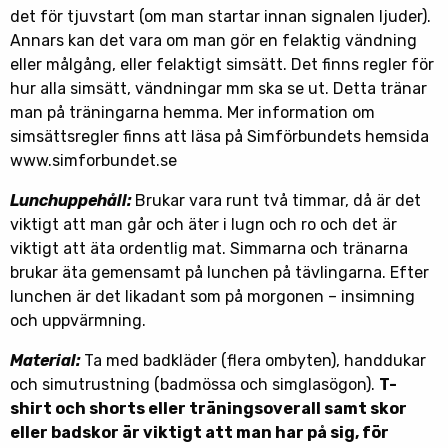
det för tjuvstart (om man startar innan signalen ljuder).
Annars kan det vara om man gör en felaktig vändning
eller målgång, eller felaktigt simsätt. Det finns regler för
hur alla simsätt, vändningar mm ska se ut. Detta tränar
man på träningarna hemma. Mer information om
simsättsregler finns att läsa på Simförbundets hemsida
www.simforbundet.se
Lunchuppehåll:
Brukar vara runt två timmar, då är det
viktigt att man går och äter i lugn och ro och det är
viktigt att äta ordentlig mat. Simmarna och tränarna
brukar äta gemensamt på lunchen på tävlingarna. Efter
lunchen är det likadant som på morgonen – insimning
och uppvärmning.
Material:
Ta med badkläder (flera ombyten), handdukar
och simutrustning (badmössa och simglasögon).
T-
shirt och shorts eller träningsoverall samt skor
eller badskor är viktigt att man har på sig, för