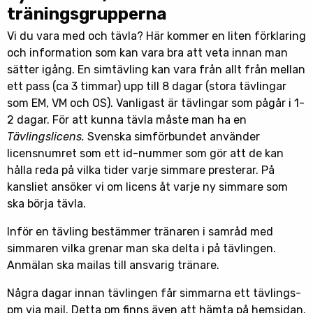
träningsgrupperna
Vi du vara med och tävla? Här kommer en liten förklaring
och information som kan vara bra att veta innan man
sätter igång. En simtävling kan vara från allt från mellan
ett pass (ca 3 timmar) upp till 8 dagar (stora tävlingar
som EM, VM och OS). Vanligast är tävlingar som pågår i 1-
2 dagar. För att kunna tävla måste man ha en
Tävlingslicens.
Svenska simförbundet använder
licensnumret som ett id-nummer som gör att de kan
hålla reda på vilka tider varje simmare presterar. På
kansliet ansöker vi om licens åt varje ny simmare som
ska börja tävla.
Inför en tävling bestämmer tränaren i samråd med
simmaren vilka grenar man ska delta i på tävlingen.
Anmälan ska mailas till ansvarig tränare.
Några dagar innan tävlingen får simmarna ett tävlings-
pm via mail. Detta pm finns även att hämta på hemsidan.