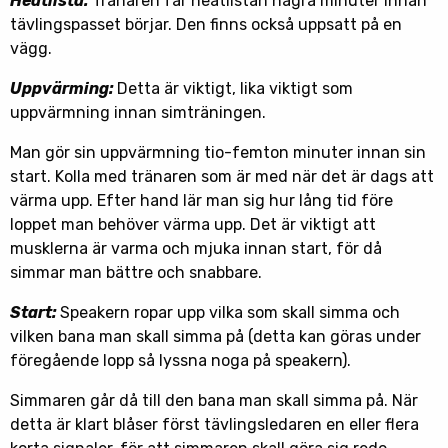
Heatlista:
Tränaren får heatlistan några minuter innan
tävlingspasset börjar. Den finns också uppsatt på en
vägg.
Uppvärming:
Detta är viktigt, lika viktigt som
uppvärmning innan simträningen.
Man gör sin uppvärmning tio-femton minuter innan sin
start. Kolla med tränaren som är med när det är dags att
värma upp. Efter hand lär man sig hur lång tid före
loppet man behöver värma upp. Det är viktigt att
musklerna är varma och mjuka innan start, för då
simmar man bättre och snabbare.
Start:
Speakern ropar upp vilka som skall simma och
vilken bana man skall simma på (detta kan göras under
föregående lopp så lyssna noga på speakern).
Simmaren går då till den bana man skall simma på. När
detta är klart blåser först tävlingsledaren en eller flera