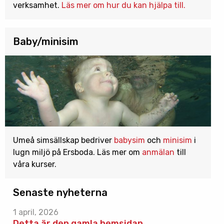
verksamhet.
Läs mer om hur du kan hjälpa till.
Baby/minisim
Umeå simsällskap bedriver
babysim
och
minisim
i
lugn miljö på Ersboda. Läs mer om
anmälan
till
våra kurser.
Senaste nyheterna
1 april, 2026
Detta är den gamla hemsidan