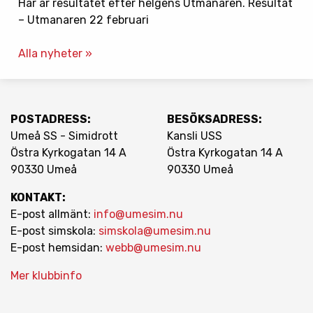
Här är resultatet efter helgens Utmanaren. Resultat
– Utmanaren 22 februari
Alla nyheter »
POSTADRESS:
BESÖKSADRESS:
Umeå SS - Simidrott
Kansli USS
Östra Kyrkogatan 14 A
Östra Kyrkogatan 14 A
90330 Umeå
90330 Umeå
KONTAKT:
E-post allmänt:
info@umesim.nu
E-post simskola:
simskola@umesim.nu
E-post hemsidan:
webb@umesim.nu
Mer klubbinfo