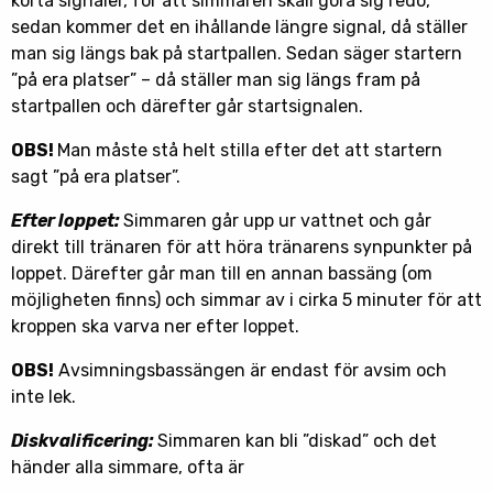
korta signaler, för att simmaren skall göra sig redo,
sedan kommer det en ihållande längre signal, då ställer
man sig längs bak på startpallen. Sedan säger startern
”på era platser” – då ställer man sig längs fram på
startpallen och därefter går startsignalen.
OBS!
Man måste stå helt stilla efter det att startern
sagt ”på era platser”.
Efter loppet:
Simmaren går upp ur vattnet och går
direkt till tränaren för att höra tränarens synpunkter på
loppet. Därefter går man till en annan bassäng (om
möjligheten finns) och simmar av i cirka 5 minuter för att
kroppen ska varva ner efter loppet.
OBS!
Avsimningsbassängen är endast för avsim och
inte lek.
Diskvalificering:
Simmaren kan bli ”diskad” och det
händer alla simmare, ofta är