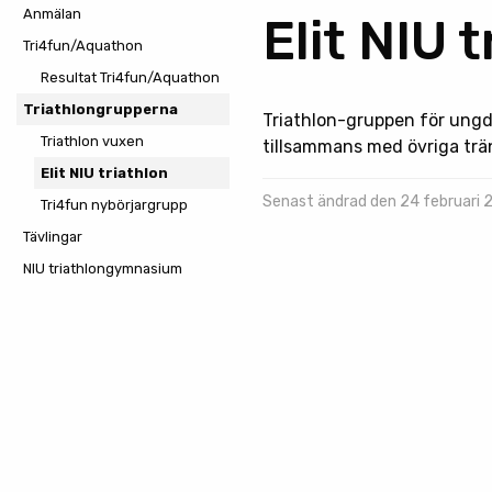
Anmälan
Elit NIU 
Tri4fun/Aquathon
Resultat Tri4fun/Aquathon
Triathlongrupperna
Triathlon-gruppen för ungd
Triathlon vuxen
tillsammans med övriga trä
Elit NIU triathlon
Senast ändrad den 24 februari
Tri4fun nybörjargrupp
Tävlingar
NIU triathlongymnasium