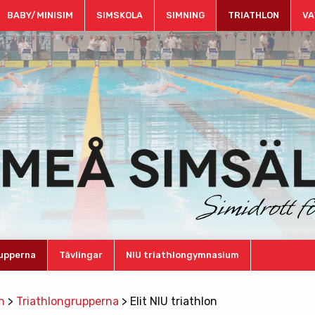
BABY/MINISIM
SIMSKOLA
SIMNING
TRIATHLON
VA
rupperna
Tävlingar
NIU triathlongymnasium
n
>
Triathlongrupperna
>
Elit NIU triathlon