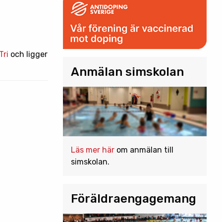
Tri
och ligger
Anmälan simskolan
Läs mer här
om anmälan till
simskolan.
Föräldraengagemang