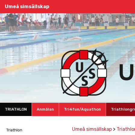
Umeå simsällskap
TRIATHLON
Anmälan
Tri4fun/Aquathon
Triathlong
Umeå simsällskap
>
Triathlo
Triathlon