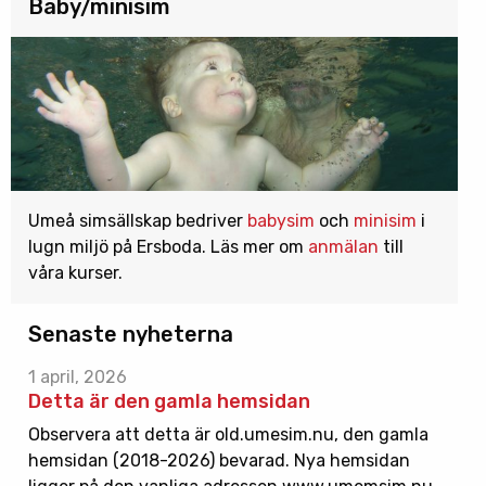
Baby/minisim
Umeå simsällskap bedriver
babysim
och
minisim
i
lugn miljö på Ersboda. Läs mer om
anmälan
till
våra kurser.
Senaste nyheterna
1 april, 2026
Detta är den gamla hemsidan
Observera att detta är old.umesim.nu, den gamla
hemsidan (2018-2026) bevarad. Nya hemsidan