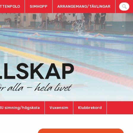
TTENPOLO
SIMHOPP
ARRANGEMANG/TÄVLINGAR
IU simning/högskola
Vuxensim
Klubbrekord