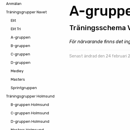
Anmälan
A-grupp
Träningsgrupper Navet
Elit
Träningsschema 
Elit Tri
A-gruppen
För närvarande finns det i
B-gruppen
C-gruppen
Senast ändrad den 24 februari
D-gruppen
Medley
Masters
Sprintgruppen
Träningsgrupper Holmsund
B-gruppen Holmsund
C-gruppen Holmsund
D-gruppen Holmsund
Masters Holmsund