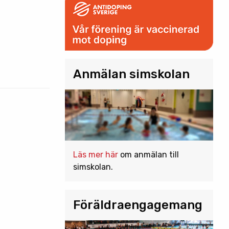
Anmälan simskolan
Läs mer här
om anmälan till
simskolan.
Föräldraengagemang