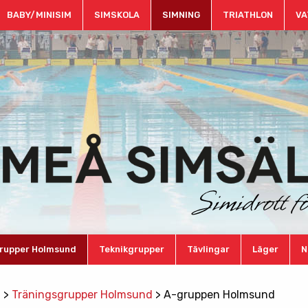
BABY/MINISIM
SIMSKOLA
SIMNING
TRIATHLON
VA
rupper Holmsund
Teknikgrupper
Tävlingar
Läger
N
g
>
Träningsgrupper Holmsund
>
A-gruppen Holmsund