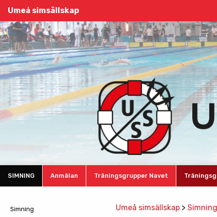
Umeå simsällskap
SIMNING
Anmälan
Träningsgrupper Navet
Träningsg
Umeå simsällskap
>
Simnin
Simning