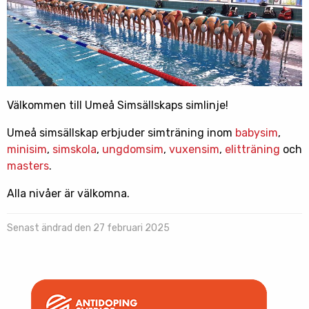
Välkommen till Umeå Simsällskaps simlinje!
Umeå simsällskap erbjuder simträning inom
babysim
,
minisim
,
simskola
,
ungdomsim
,
vuxensim
,
elitträning
och
masters
.
Alla nivåer är välkomna.
Senast ändrad den 27 februari 2025