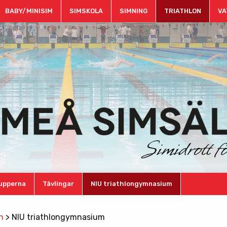
BABY/MINISIM
SIMSKOLA
SIMNING
TRIATHLON
VA
rupperna
Tävlingar
NIU triathlongymnasium
n
>
NIU triathlongymnasium