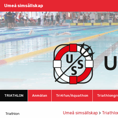
Umeå simsällskap
TRIATHLON
Anmälan
Tri4fun/Aquathon
Triathlong
Umeå simsällskap
>
Triathlo
Triathlon