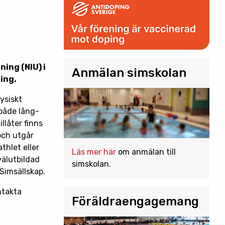
ing (NIU) i
Anmälan simskolan
ing.
ysiskt
 både lång-
llåter finns
och utgår
thlet eller
Läs mer här
om anmälan till
välutbildad
simskolan.
Simsällskap.
ntakta
Föräldraengagemang