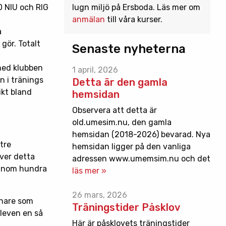
lugn miljö på Ersboda. Läs mer om
00 NIU och RIG
anmälan
till våra kurser.
å
 gör. Totalt
Senaste nyheterna
 med klubben
1 april, 2026
n i tränings
Detta är den gamla
ikt bland
hemsidan
Observera att detta är
old.umesim.nu, den gamla
hemsidan (2018-2026) bevarad. Nya
tre
hemsidan ligger på den vanliga
över detta
adressen www.umemsim.nu och det
t inom hundra
läs mer »
26 mars, 2026
änare som
Träningstider Påsklov
eleven en så
Här är påsklovets träningstider