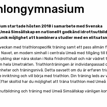
thlongymnasium
ium startade hösten 2018 i samarbete med Svenska
meå Simsällskap en nationellt godkänd idrottsutbildn
 unik möjlighet att kombinera studier med en elitsatsn
 veckan med triathlonspecifik träning samt ett pass allmän f
i Navet, en modern simhall i centrala Umeå med tillgång till
ling sker nära skolan i Nolia friidrottshall och när vädret ti
m hela Umetrakten. Triathlonträningen är individanpassad 
nheter och träningsnivå. Detta oavsett om du är erfaren tria
inriktning och vill börja med triathlon. Din träning leds av 
Efter skoltid har du möjlighet att träna triathlon med Umeå 
onutbildning och träning med Umeå Simsällskap vänligen ko