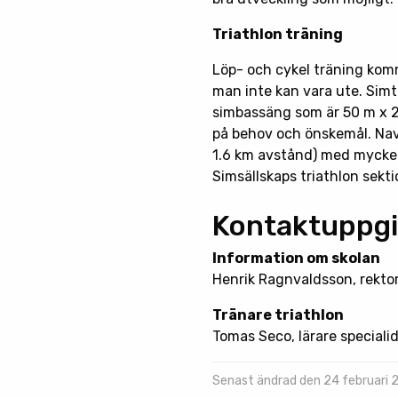
Triathlon träning
Löp- och cykel träning komme
man inte kan vara ute. Sim
simbassäng som är 50 m x 2
på behov och önskemål. Nav
1.6 km avstånd) med mycket
Simsällskaps triathlon sekti
Kontaktuppgi
Information om skolan
Henrik Ragnvaldsson, rekto
Tränare triathlon
Tomas Seco, lärare speciali
Senast ändrad den 24 februari