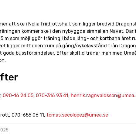
r att ske i Nolia friidrottshall, som ligger bredvid Dragons
träningen kommer ske i den nybyggda simhallen Navet. Där 
5 m som möjliggör träning i både lång- och kortbana året 
et ligger mitt i centrum på gång/cykelavstånd från Dragon
 goda bussförbindelser. Efter skoltid tränar man med Ume
on.
fter
r,
090-16 24 05
,
070-316 93 41
,
henrik.ragnvaldsson@umea.
drott, 070-655 06 11,
tomas.secolopez@umea.se
 2025