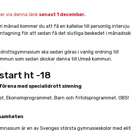
ker via denna länk
senast 1 december.
i månad kommer du att få en kallelse till personlig intervju
ntagning för att sedan få det slutliga beskedet i månadssk
tidrottsgymnasium ska sedan göras i vanlig ordning till
ommun som sedan skickar denna till Umeå kommun.
start ht -18
 förena med specialidrott simning
, Ekonomiprogrammet, Barn och fritidsprogrammet. OBS!
ksamheten
mnasium är en av Sveriges största gymnasieskolor med eliti