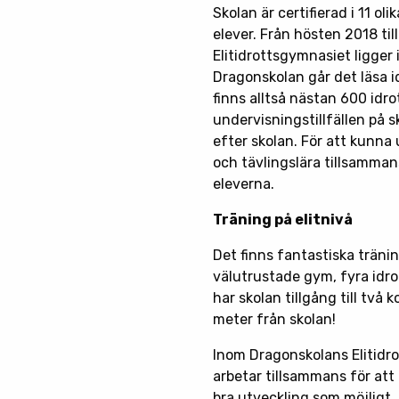
Skolan är certifierad i 11 ol
elever. Från hösten 2018 til
Elitidrottsgymnasiet ligger
Dragonskolan går det läsa idr
finns alltså nästan 600 idro
undervisningstillfällen på 
efter skolan. För att kunna
och tävlingslära tillsamman
eleverna.
Träning på elitnivå
Det finns fantastiska tränin
välutrustade gym, fyra idrot
har skolan tillgång till två
meter från skolan!
Inom Dragonskolans Elitidr
arbetar tillsammans för att
bra utveckling som möjligt.