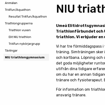
Anmälan
NIU tria
Tri4fun/Aquathon
Resultat Tri4fun/Aquathon
Triathlongrupperna
Umeå Elitidrottsgymnas
Triathlon vuxen
Triathlonförbundet och U
triathlon. Vi erbjuder en
Elit NIU triathlon
Tri4fun nybörjargrupp
Vi har tre förmiddagspass i
Tävlingar
träning. Simträningen sker 
och kortbana. Löpning och cyk
NIU triathlongymnasium
det goda möjligheter runto
utifrån dina tidigare erfare
om du har en annan tidigare 
tränare och fysioterapeut. 
För information om triathl
ansvarig tränare.