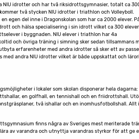
ika NIU idrotter och har två riksidrottsgymnasier, totalt ca 3
lkommer två stycken NIU idrotter i triathlon och Volleyboll.
 i en egen del inne i Dragonskolan som har ca 2000 elever. P
ott och hälsa specialisering i sin idrott vilket ca 300 elever
ttselever i byggnaden. NIU elever i triathlon har 4a
skoltid och övriga träning i simning sker sedan tillsammans
 utbyta erfarenheter med andra idrotter så sker ett av passe
s med andra NIU idrotter vilket är både uppskattat och läror
gsmöjligheter i lokaler som skolan disponerar hela dagarna; 
tshallar, en golfhall, en tennishall och en friidrottshall. Ut
 konstgräsplaner, två ishallar och en inomhusfotbollshall. All
ottsgymnasium finns några av Sveriges mest meriterade tr
 lära av varandra och utnyttja varandras styrkor för att ge 