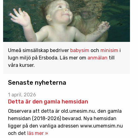
Umeå simsällskap bedriver
babysim
och
minisim
i
lugn miljö på Ersboda. Läs mer om
anmälan
till
våra kurser.
Senaste nyheterna
1 april, 2026
Detta är den gamla hemsidan
Observera att detta är old.umesim.nu, den gamla
hemsidan (2018-2026) bevarad. Nya hemsidan
ligger på den vanliga adressen www.umemsim.nu
och det
läs mer »