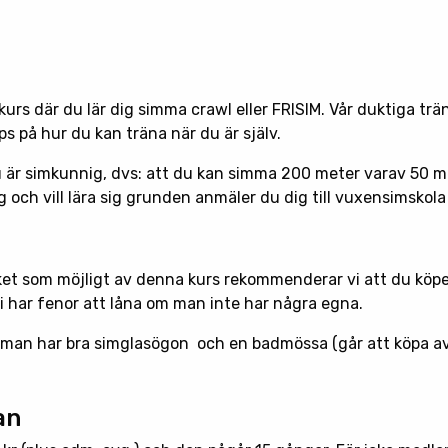
urs där du lär dig simma crawl eller FRISIM. Vår duktiga trän
ps på hur du kan träna när du är själv.
u är simkunnig, dvs: att du kan simma 200 meter varav 50 m
 och vill lära sig grunden anmäler du dig till vuxensimskola
ket som möjligt av denna kurs rekommenderar vi att du köpe
Vi har fenor att låna om man inte har några egna.
man har bra simglasögon och en badmössa (går att köpa av 
an