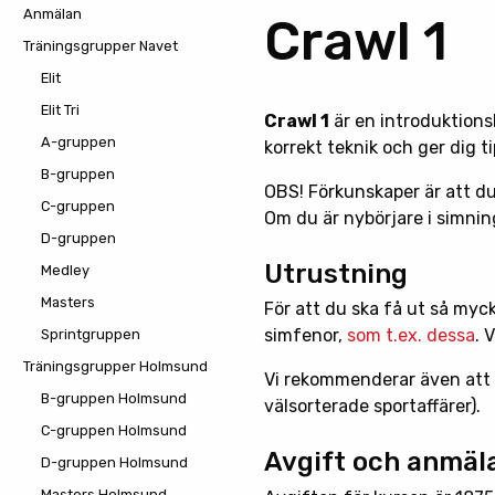
Anmälan
Crawl 1
Träningsgrupper Navet
Elit
Elit Tri
Crawl 1
är en introduktionsk
A-gruppen
korrekt teknik och ger dig ti
B-gruppen
OBS! Förkunskaper är att d
C-gruppen
Om du är nybörjare i simning
D-gruppen
Utrustning
Medley
Masters
För att du ska få ut så myc
simfenor,
som t.ex. dessa
. 
Sprintgruppen
Träningsgrupper Holmsund
Vi rekommenderar även att 
B-gruppen Holmsund
välsorterade sportaffärer).
C-gruppen Holmsund
Avgift och anmäl
D-gruppen Holmsund
Masters Holmsund