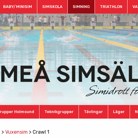
BABY/MINISIM
SIMSKOLA
SIMNING
TRIATHLON
VA
rupper Holmsund
Teknikgrupper
Tävlingar
Läger
N
g
>
Vuxensim
>
Crawl 1