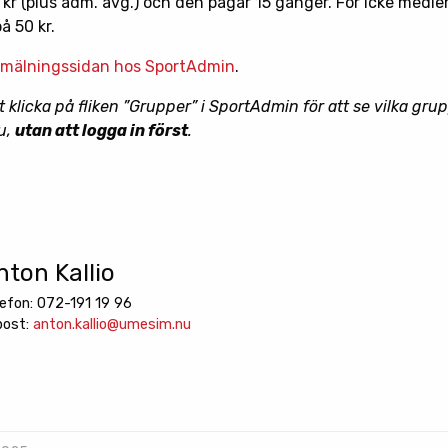
 kr (plus adm. avg.) och den pågår 15 gånger. För icke med
å 50 kr.
mälningssidan hos SportAdmin
.
t klicka på fliken ”Grupper” i SportAdmin för att se vilka gru
nu,
utan att logga in först
.
nton Kallio
lefon: 072-191 19 96
post:
anton.kallio@umesim.nu