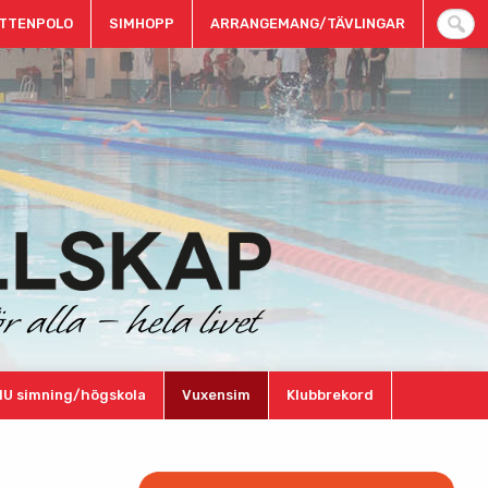
TTENPOLO
SIMHOPP
ARRANGEMANG/TÄVLINGAR
IU simning/högskola
Vuxensim
Klubbrekord