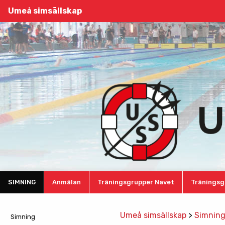
Umeå simsällskap
SIMNING
Anmälan
Träningsgrupper Navet
Träningsg
Umeå simsällskap
>
Simnin
Simning