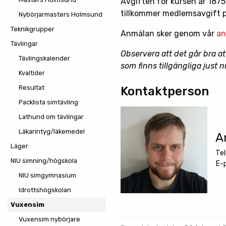
Avgiften för kursen är 1875
tillkommer medlemsavgift p
Nybörjarmasters Holmsund
Teknikgrupper
Anmälan sker genom vår
an
Tävlingar
Observera att det går bra at
Tävlingskalender
som finns tillgängliga just 
Kvaltider
Resultat
Kontaktperson
Packlista simtävling
Lathund om tävlingar
Läkarintyg/läkemedel
A
Läger
Te
NIU simning/högskola
E-
NIU simgymnasium
Idrottshögskolan
Vuxensim
Vuxensim nybörjare