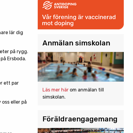
are lär dig
Anmälan simskolan
eter på rygg.
 på Ersboda.
r ett par
Läs mer här
om anmälan till
simskolan.
oss eller på
Föräldraengagemang