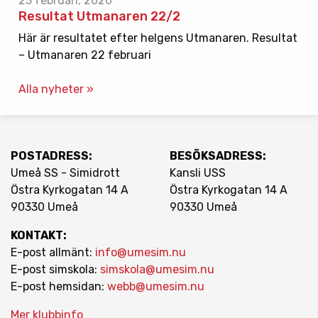
23 februari, 2026
Resultat Utmanaren 22/2
Här är resultatet efter helgens Utmanaren. Resultat
– Utmanaren 22 februari
Alla nyheter »
POSTADRESS:
BESÖKSADRESS:
Umeå SS - Simidrott
Kansli USS
Östra Kyrkogatan 14 A
Östra Kyrkogatan 14 A
90330 Umeå
90330 Umeå
KONTAKT:
E-post allmänt:
info@umesim.nu
E-post simskola:
simskola@umesim.nu
E-post hemsidan:
webb@umesim.nu
Mer klubbinfo