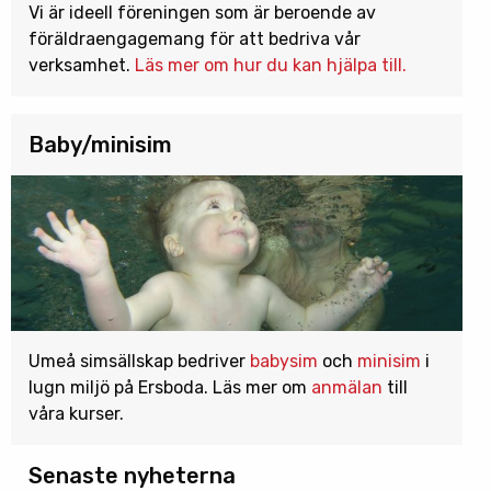
Vi är ideell föreningen som är beroende av
föräldraengagemang för att bedriva vår
verksamhet.
Läs mer om hur du kan hjälpa till.
Baby/minisim
Umeå simsällskap bedriver
babysim
och
minisim
i
lugn miljö på Ersboda. Läs mer om
anmälan
till
våra kurser.
Senaste nyheterna