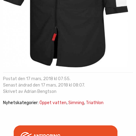
Postat den 17 mars, 2018 kl 07:55.
Senast ändrad den 17 mars, 2018 kl 08:07.
Skrivet av Adrian Bengtson
Nyhetskategorier:
Öppet vatten
,
Simning
,
Triathlon