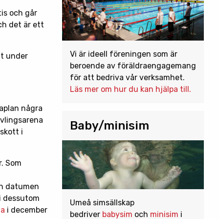
tis och går
h det är ett
Vi är ideell föreningen som är
ut under
beroende av föräldraengagemang
för att bedriva vår verksamhet.
Läs mer om hur du kan hjälpa till.
maplan några
ävlingsarena
Baby/minisim
skott i
r. Som
och datumen
 vi dessutom
Umeå simsällskap
na
i december
bedriver
babysim
och
minisim
i