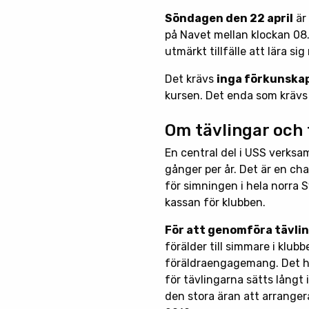
Söndagen den 22 april
är
på Navet mellan klockan 08.
utmärkt tillfälle att lära si
Det krävs
inga förkunskap
kursen. Det enda som krävs är 
Om tävlingar och
En central del i USS verks
gånger per år. Det är en ch
för simningen i hela norra S
kassan för klubben.
För att genomföra tävli
förälder till simmare i klu
föräldraengagemang. Det ha
för tävlingarna sätts långt i
den stora äran att arrange