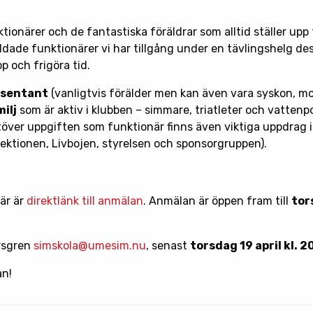
ktionärer och de fantastiska föräldrar som alltid ställer upp 
ildade funktionärer vi har tillgång under en tävlingshelg de
p och frigöra tid.
esentant
(vanligtvis förälder men kan även vara syskon, m
ilj
som är aktiv i klubben – simmare, triatleter och vattenp
Utöver uppgiften som funktionär finns även viktiga uppdrag i
ektionen, Livbojen, styrelsen och sponsorgruppen).
är är
direktlänk till anmälan
. Anmälan är öppen fram till
tor
orsgren
simskola@umesim.nu
, senast
torsdag 19 april kl. 2
an!