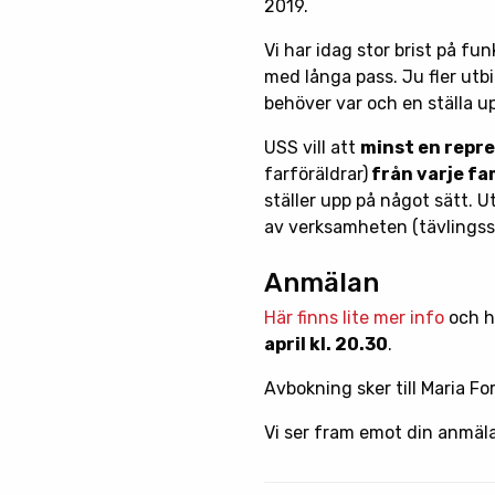
2019.
Vi har idag stor brist på fun
med långa pass. Ju fler utb
behöver var och en ställa up
USS vill att
minst en repr
farföräldrar)
från varje fam
ställer upp på något sätt. 
av verksamheten (tävlingss
Anmälan
Här finns lite mer info
och h
april kl. 20.30
.
Avbokning sker till Maria F
Vi ser fram emot din anmäl