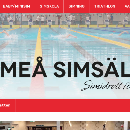
BABY/MINISIM
SIMSKOLA
SIMNING
TRIATHLON
VA
atten