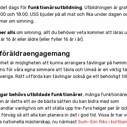
 det dags för
funktionärsutbildning
. Utbildningen är gra
00 och 18.00. USS bjuder på all mat och fika under dagen oc
g mer om simning.
er alls
om simning, allt du behöver veta kommer att läras 
16 år eller äldre (eller fyller 16 år i år).
 föräldraengagemang
amhet är möjligheten att kunna arrangera tävlingar på hem
ans för våra egna simmare att tävla och Umeå är en viktig t
verige. Rätt utförda kan tävlingar också ge ett behövligt till
ngar behövs utbildade funktionärer
, många funktionäre
bben är detta ett av de bästa sätten du kan bidra med som
ndlar vanligtvis om att ställa upp tre-fyra helger per år 
 förväg så att alla kan planera in det i god tid. Vissa år har
ra nationella mästerskap, nu närmast
Sum-Sim Riks i kortba