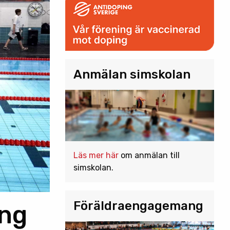
Anmälan simskolan
Läs mer här
om anmälan till
simskolan.
Föräldraengagemang
ing