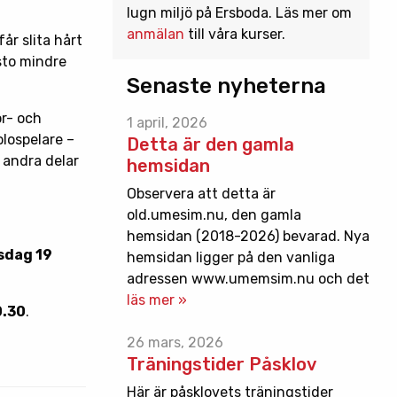
lugn miljö på Ersboda. Läs mer om
anmälan
till våra kurser.
får slita hårt
sto mindre
Senaste nyheterna
or- och
1 april, 2026
olospelare –
Detta är den gamla
 andra delar
hemsidan
Observera att detta är
old.umesim.nu, den gamla
hemsidan (2018-2026) bevarad. Nya
sdag 19
hemsidan ligger på den vanliga
adressen www.umemsim.nu och det
läs mer »
0.30
.
26 mars, 2026
Träningstider Påsklov
Här är påsklovets träningstider