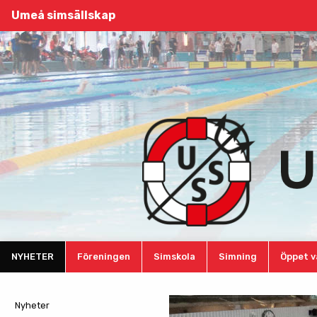
Umeå simsällskap
NYHETER
Föreningen
Simskola
Simning
Öppet v
Nyheter