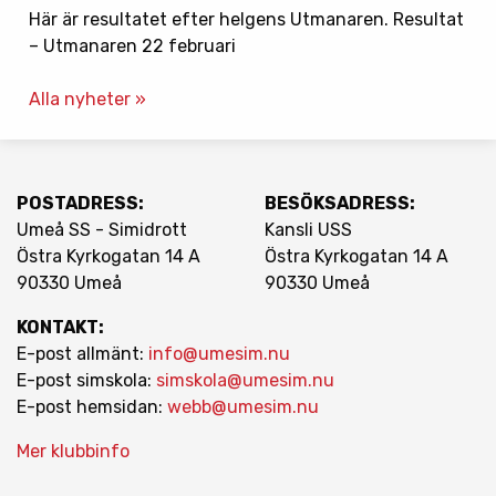
Här är resultatet efter helgens Utmanaren. Resultat
– Utmanaren 22 februari
Alla nyheter »
POSTADRESS:
BESÖKSADRESS:
Umeå SS - Simidrott
Kansli USS
Östra Kyrkogatan 14 A
Östra Kyrkogatan 14 A
90330 Umeå
90330 Umeå
KONTAKT:
E-post allmänt:
info@umesim.nu
E-post simskola:
simskola@umesim.nu
E-post hemsidan:
webb@umesim.nu
Mer klubbinfo