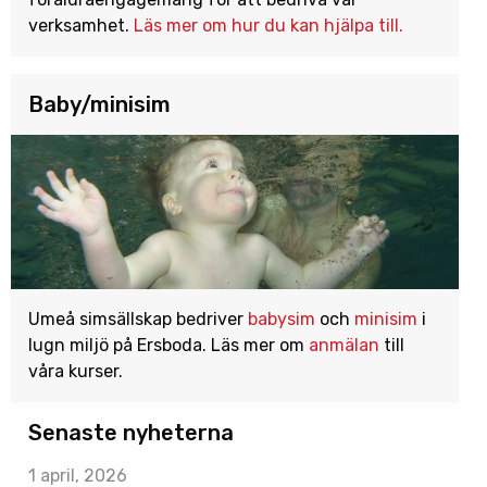
verksamhet.
Läs mer om hur du kan hjälpa till.
Baby/minisim
Umeå simsällskap bedriver
babysim
och
minisim
i
lugn miljö på Ersboda. Läs mer om
anmälan
till
våra kurser.
Senaste nyheterna
1 april, 2026