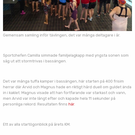
Gemensam samling inför tävlingen, det var många deltagare i år.
Sportchefen Camilla simmade familjelagkapp med yngsta sonen som
såg ut att stormtrivas i bassängen.
Det var många tuffa kamper i bassängen, här starten på 400 frisim
herrar där Arvid och Magnus hade en riktigt hård duell om guldet ända
in i kaklet. Magnus visade att han fortfarande var starkast och vann,
men Arvid var inte långt efter och kapade hela 11 sekunder på
personliga rekord. Resultaten finns
här
.
Ett av alla startögonblick på årets KM.