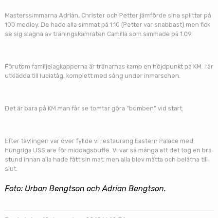
Masterssimmarna Adrian, Christer och Petter jämförde sina splittar på
100 medley. De hade alla simmat på 1.10 (Petter var snabbast) men fick
se sig slagna av träningskamraten Camilla som simmade på 1.09.
Förutom familjelagkapperna är tränarnas kamp en höjdpunkt på KM. I år
utklädda till luciatåg, komplett med sång under inmarschen.
Det är bara på KM man får se tomtar göra ”bomben” vid start.
Efter tävlingen var över fyllde vi restaurang Eastern Palace med
hungriga USS:are för middagsbuffé. Vi var så många att det tog en bra
stund innan alla hade fått sin mat, men alla blev mätta och belåtna till
slut.
Foto: Urban Bengtson och Adrian Bengtson.