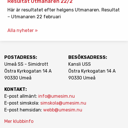
Resultat Utmanaren 22/2
Här är resultatet efter helgens Utmanaren. Resultat
– Utmanaren 22 februari
Alla nyheter »
POSTADRESS:
BESÖKSADRESS:
Umeå SS - Simidrott
Kansli USS
Östra Kyrkogatan 14 A
Östra Kyrkogatan 14 A
90330 Umeå
90330 Umeå
KONTAKT:
E-post allmänt:
info@umesim.nu
E-post simskola:
simskola@umesim.nu
E-post hemsidan:
webb@umesim.nu
Mer klubbinfo