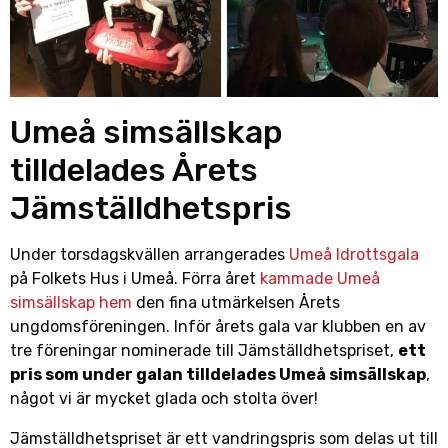
Umeå simsällskap
tilldelades Årets
Jämställdhetspris
Under torsdagskvällen arrangerades
Umeå Idrottsgala
på Folkets Hus i Umeå. Förra året
kammade Umeå
simsällskap hem
den fina utmärkelsen Årets
ungdomsföreningen. Inför årets gala var klubben en av
tre föreningar nominerade till Jämställdhetspriset,
ett
pris som under galan tilldelades Umeå simsällskap
,
något vi är mycket glada och stolta över!
Jämställdhetspriset är ett vandringspris som delas ut till