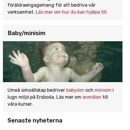
föräldraengagemang för att bedriva vår
verksamhet.
Läs mer om hur du kan hjälpa till.
Baby/minisim
Umeå simsällskap bedriver
babysim
och
minisim
i
lugn miljö på Ersboda. Läs mer om
anmälan
till
våra kurser.
Senaste nyheterna