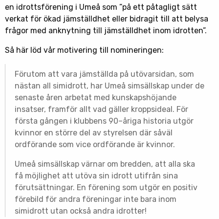
en idrottsförening i Umeå som ”på ett påtagligt sätt
verkat för ökad jämställdhet eller bidragit till att belysa
frågor med anknytning till jämställdhet inom idrotten”.
Så här löd vår motivering till nomineringen:
Förutom att vara jämställda på utövarsidan, som
nästan all simidrott, har Umeå simsällskap under de
senaste åren arbetat med kunskapshöjande
insatser, framför allt vad gäller kroppsideal. För
första gången i klubbens 90–åriga historia utgör
kvinnor en större del av styrelsen där såväl
ordförande som vice ordförande är kvinnor.
Umeå simsällskap värnar om bredden, att alla ska
få möjlighet att utöva sin idrott utifrån sina
förutsättningar. En förening som utgör en positiv
förebild för andra föreningar inte bara inom
simidrott utan också andra idrotter!