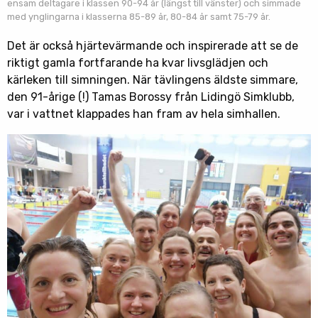
ensam deltagare i klassen 90-94 år (längst till vänster) och simmade
med ynglingarna i klasserna 85-89 år, 80-84 år samt 75-79 år.
Det är också hjärtevärmande och inspirerade att se de
riktigt gamla fortfarande ha kvar livsglädjen och
kärleken till simningen. När tävlingens äldste simmare,
den 91-årige (!) Tamas Borossy från Lidingö Simklubb,
var i vattnet klappades han fram av hela simhallen.