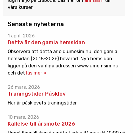
lugn miljö på Ersboda. Läs mer om
anmälan
till
våra kurser.
Senaste nyheterna
1 april, 2026
Detta är den gamla hemsidan
Observera att detta är old.umesim.nu, den gamla
hemsidan (2018-2026) bevarad. Nya hemsidan
ligger på den vanliga adressen www.umemsim.nu
och det
läs mer »
26 mars, 2026
Träningstider Påsklov
Här är påsklovets träningstider
10 mars, 2026
Kallelse till årsmöte 2026
Umeå Simsällskap årsmöte tisdag 31 mars kl 19:00 på