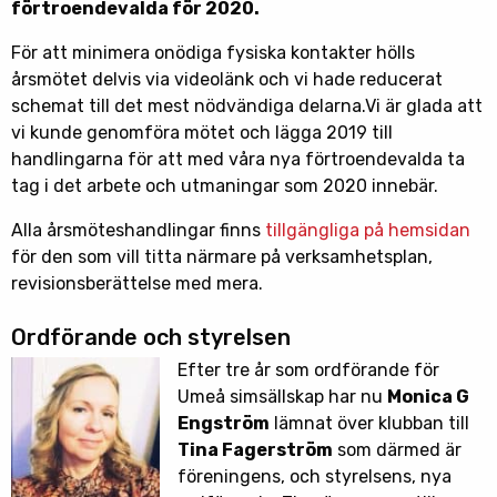
förtroendevalda för 2020.
För att minimera onödiga fysiska kontakter hölls
årsmötet delvis via videolänk och vi hade reducerat
schemat till det mest nödvändiga delarna.Vi är glada att
vi kunde genomföra mötet och lägga 2019 till
handlingarna för att med våra nya förtroendevalda ta
tag i det arbete och utmaningar som 2020 innebär.
Alla årsmöteshandlingar finns
tillgängliga på hemsidan
för den som vill titta närmare på verksamhetsplan,
revisionsberättelse med mera.
Ordförande och styrelsen
Efter tre år som ordförande för
Umeå simsällskap har nu
Monica G
Engström
lämnat över klubban till
Tina Fagerström
som därmed är
föreningens, och styrelsens, nya