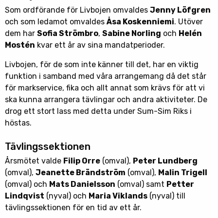
Som ordförande för Livbojen omvaldes
Jenny Löfgren
och som ledamot omvaldes
Åsa Koskenniemi
. Utöver
dem har
Sofia Strömbro
,
Sabine Norling
och
Helén
Mostén
kvar ett år av sina mandatperioder.
Livbojen, för de som inte känner till det, har en viktig
funktion i samband med våra arrangemang då det står
för markservice, fika och allt annat som krävs för att vi
ska kunna arrangera tävlingar och andra aktiviteter. De
drog ett stort lass med detta under Sum-Sim Riks i
höstas.
Tävlingssektionen
Årsmötet valde
Filip Orre
(omval),
Peter Lundberg
(omval),
Jeanette Brändström
(omval),
Malin Trigell
(omval) och
Mats Danielsson
(omval) samt
Petter
Lindqvist
(nyval) och
Maria Viklands
(nyval) till
tävlingssektionen för en tid av ett år.