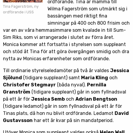
ordförande. Tina är mamma till
Tina Fagerström, ny
Wilma Fagerström som utmärkt sig i
ordförande i USS
bassängen med riktigt fina
simningar på 400 och 800 frisim och
var en av våra hemmasimmare som kvalade in till Sum-
Sim Riks, som vi arrangerade i slutet av förra året.
Monica kommer att fortsatta i styrelsen som suppleant
och stöd åt Tina för att göra övergången smidig och dra
nytta av Monicas erfarenheter som ordförande.
Till ordinarie styrelseledamöter på två år valdes
Jessica
Sjölund
(tidigare suppleant) samt
Maria Kling
och
Christofer Stegmayr
(båda nyval).
Pernilla
Granström
(tidigare suppleant) går in som fyllnadsval
på ett år för
Jessica Semb
och
Adrian Bengtson
(tidigare ledamot) går in som fyllnadsval på ett år för
Tinas plats, då hon nu blivit ordförande. Ledamot
David
Gustavsson
har ett år kvar på sin mandatperiod.
Utöver Monica som suppleant valdes också
Helen Wall