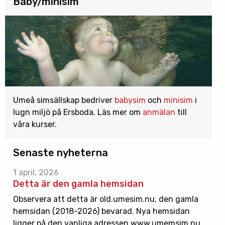
Baby/minisim
Umeå simsällskap bedriver
babysim
och
minisim
i
lugn miljö på Ersboda. Läs mer om
anmälan
till
våra kurser.
Senaste nyheterna
1 april, 2026
Detta är den gamla hemsidan
Observera att detta är old.umesim.nu, den gamla
hemsidan (2018-2026) bevarad. Nya hemsidan
ligger på den vanliga adressen www.umemsim.nu