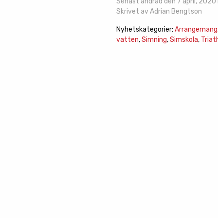
Senast ändrad den 7 april, 2020 k
Skrivet av Adrian Bengtson
Nyhetskategorier:
Arrangemang/
vatten
,
Simning
,
Simskola
,
Triat