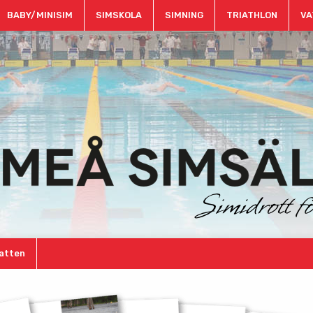
BABY/MINISIM
SIMSKOLA
SIMNING
TRIATHLON
VA
atten