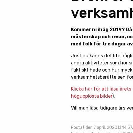
verksamh
Kommer ni ihåg 2019? Då 
mästerskap och resor, och
med folk för tre dagar a
Just nu känns det lite hågl
andra aktiviteter som hör sim
faktiskt hade och hur mycke
verksamhetsberättelsen för
Klicka här för att läsa åre
högupplösta bilder
).
Vill man läsa tidigare års 
Postat den 7 april, 2020 kl 14:57.