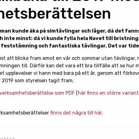
etsberättelsen
man kunde åka på simtävlingar och läger, då det fann
 inte minst: då vi kunde fylla hela Navet till bristni
v feststämning och fantastiska tävlingar. Det var tide
öst att blicka fram emot en vår och sommar utan tävlingar, 
ningen till. Därför kan det vara ett bra tillfälle att se hur 
t upplevelser vi hann med bara på ett år, genom att förkovr
 2019 som styrelsen tagit fram.
ts verksamhetsberättelse som PDF
(
här finns en större varian
verksamhetsberättelser
finns det några till här
.