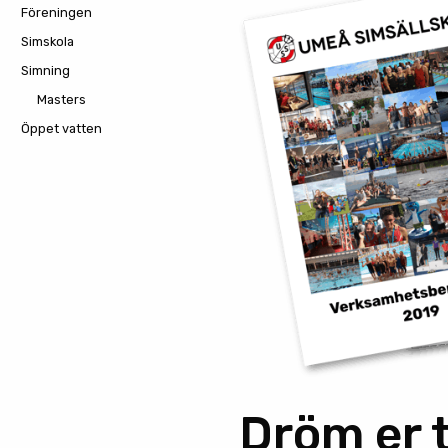
Föreningen
Simskola
Simning
Masters
Öppet vatten
Dröm er t