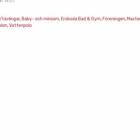
l 14:57.
tävlingar
,
Baby- och minisim
,
Ersboda Bad & Gym
,
Föreningen
,
Maste
hlon
,
Vattenpolo