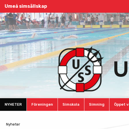
Umeå simsällskap
NYHETER
Föreningen
Simskola
Simning
Öppet v
Nyheter