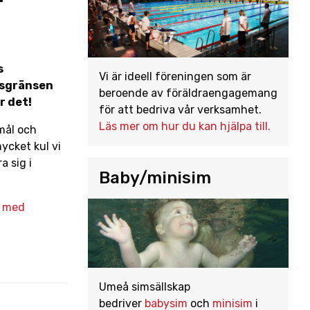
s
Vi är ideell föreningen som är
ngsgränsen
beroende av föräldraengagemang
r det!
för att bedriva vår verksamhet.
Läs mer om hur du kan hjälpa till.
mål och
mycket kul vi
a sig i
Baby/minisim
t med
Umeå simsällskap
bedriver
babysim
och
minisim
i