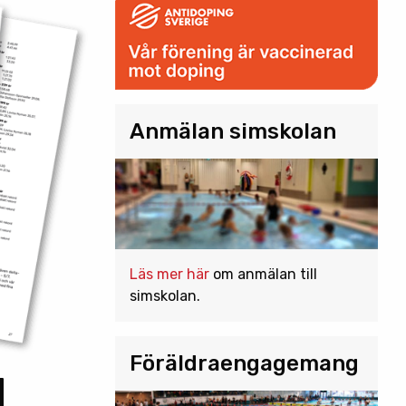
Anmälan simskolan
Läs mer här
om anmälan till
simskolan.
Föräldraengagemang
d