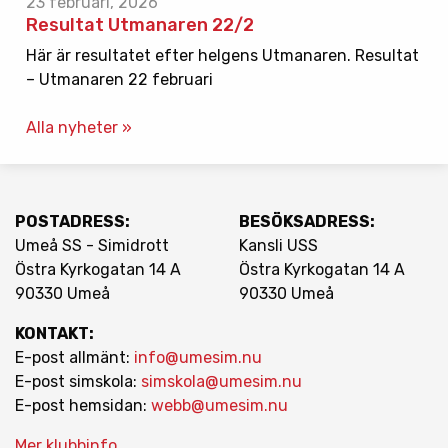
23 februari, 2026
Resultat Utmanaren 22/2
Här är resultatet efter helgens Utmanaren. Resultat
– Utmanaren 22 februari
Alla nyheter »
POSTADRESS:
BESÖKSADRESS:
Umeå SS - Simidrott
Kansli USS
Östra Kyrkogatan 14 A
Östra Kyrkogatan 14 A
90330 Umeå
90330 Umeå
KONTAKT:
E-post allmänt:
info@umesim.nu
E-post simskola:
simskola@umesim.nu
E-post hemsidan:
webb@umesim.nu
Mer klubbinfo