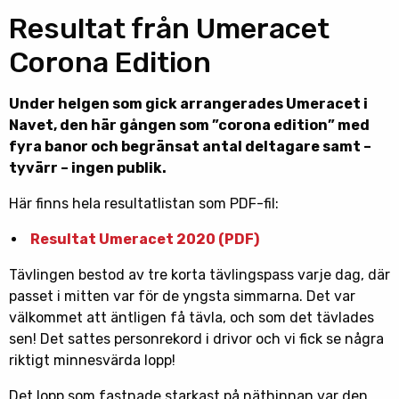
Resultat från Umeracet
Corona Edition
Under helgen som gick arrangerades Umeracet i
Navet, den här gången som ”corona edition” med
fyra banor och begränsat antal deltagare samt –
tyvärr – ingen publik.
Här finns hela resultatlistan som PDF-fil:
Resultat Umeracet 2020 (PDF)
Tävlingen bestod av tre korta tävlingspass varje dag, där
passet i mitten var för de yngsta simmarna. Det var
välkommet att äntligen få tävla, och som det tävlades
sen! Det sattes personrekord i drivor och vi fick se några
riktigt minnesvärda lopp!
Det lopp som fastnade starkast på näthinnan var den