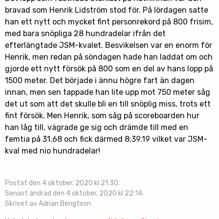
bravad som Henrik Lidström stod för. På lördagen satte
han ett nytt och mycket fint personrekord på 800 frisim,
med bara snöpliga 28 hundradelar ifrån det
efterlängtade JSM-kvalet. Besvikelsen var en enorm för
Henrik, men redan på söndagen hade han laddat om och
gjorde ett nytt försök på 800 som en del av hans lopp på
1500 meter. Det började i ännu högre fart än dagen
innan, men sen tappade han lite upp mot 750 meter såg
det ut som att det skulle bli en till snöplig miss, trots ett
fint försök. Men Henrik, som såg på scoreboarden hur
han låg till, vägrade ge sig och drämde till med en
femtia på 31.68 och fick därmed 8:39.19 vilket var JSM-
kval med nio hundradelar!
Postat den 4 oktober, 2020 kl 21:30.
Senast ändrad den 4 oktober, 2020 kl 22:14.
Skrivet av Adrian Bengtson