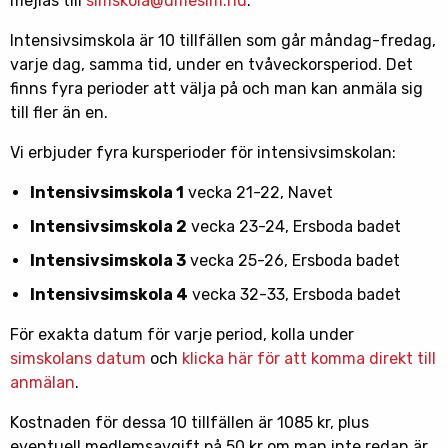
mejlas till
simskola@umesim.nu
.
Intensivsimskola är 10 tillfällen som går måndag-fredag,
varje dag, samma tid, under en tvåveckorsperiod. Det
finns fyra perioder att välja på och man kan anmäla sig
till fler än en.
Vi erbjuder fyra kursperioder för intensivsimskolan:
Intensivsimskola 1
vecka 21-22, Navet
Intensivsimskola 2
vecka 23-24, Ersboda badet
Intensivsimskola 3
vecka 25-26, Ersboda badet
Intensivsimskola 4
vecka 32-33, Ersboda badet
För exakta datum för varje period, kolla under
simskolans datum
och
klicka här för att komma direkt till
anmälan
.
Kostnaden för dessa 10 tillfällen är 1085 kr, plus
eventuell medlemsavgift på 50 kr om man inte redan är