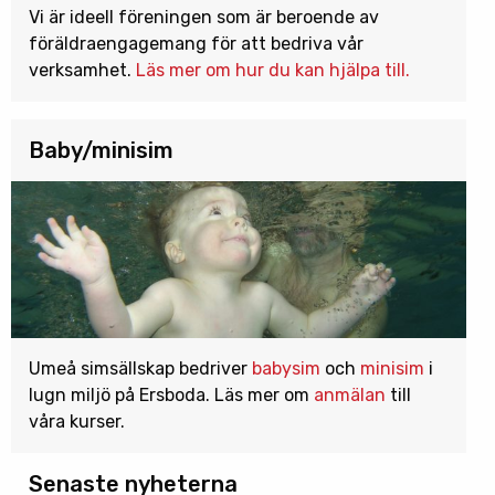
Vi är ideell föreningen som är beroende av
föräldraengagemang för att bedriva vår
verksamhet.
Läs mer om hur du kan hjälpa till.
Baby/minisim
Umeå simsällskap bedriver
babysim
och
minisim
i
lugn miljö på Ersboda. Läs mer om
anmälan
till
våra kurser.
Senaste nyheterna