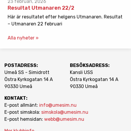
23 februari, 2026
Resultat Utmanaren 22/2
Här är resultatet efter helgens Utmanaren. Resultat
– Utmanaren 22 februari
Alla nyheter »
POSTADRESS:
BESÖKSADRESS:
Umeå SS - Simidrott
Kansli USS
Östra Kyrkogatan 14 A
Östra Kyrkogatan 14 A
90330 Umeå
90330 Umeå
KONTAKT:
E-post allmänt:
info@umesim.nu
E-post simskola:
simskola@umesim.nu
E-post hemsidan:
webb@umesim.nu
Mer klubbinfo