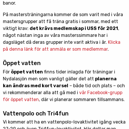
banor.
På mastersträningarna kommer de som varit med i våra
mastersgrupper att få träna gratis i sommar, med ett
viktigt krav:
det krävs medlemskap i USS för 2021
,
något nästan inga av våra masterssimmare har i
dagsläget då deras grupper inte varit aktiva i år.
Klicka
på denna länk för att anmäla er som medlemmar
.
Öppet vatten
För
öppet vatten
finns tider inlagda för träningar i
Nydalasjön men som vanligt gäller det att
planerna
kan ändras med kort varsel
– både tid och plats – och
vi rekommenderar alla att gå med i
vår Facebook-grupp
för öppet vatten
, där vi planerar sommaren tillsammans.
Vattenpolo och Tri4fun
Vi kommer att ha en vattenpolo-lovaktivitet igång vecka
27-29 och även Tri4fun-lovaktivitet. Här deltar man