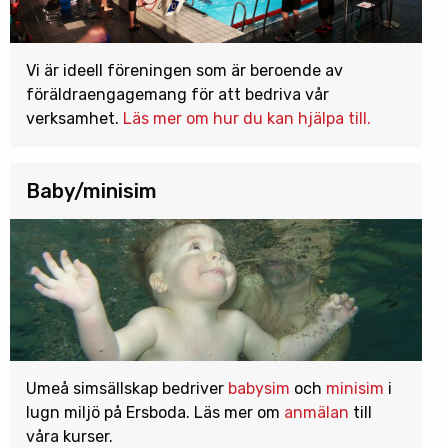
Vi är ideell föreningen som är beroende av
föräldraengagemang för att bedriva vår
verksamhet.
Läs mer om hur du kan hjälpa till.
Baby/minisim
Umeå simsällskap bedriver
babysim
och
minisim
i
lugn miljö på Ersboda. Läs mer om
anmälan
till
våra kurser.