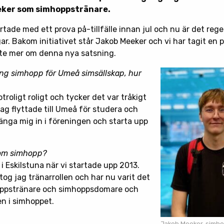
eker som simhoppstränare.
ade med ett prova på-tillfälle innan jul och nu är det reg
ar. Bakom initiativet står Jakob Meeker och vi har tagit en 
ite mer om denna nya satsning.
ång simhopp för Umeå simsällskap, hur
troligt roligt och tycker det var tråkigt
ag flyttade till Umeå för studera och
änga mig in i föreningen och starta upp
nom simhopp?
 Eskilstuna när vi startade upp 2013.
 tog jag tränarrollen och har nu varit det
mhoppstränare och simhoppsdomare och
n i simhoppet.
Jakob Meeker, simh