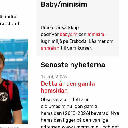
Baby/minisim
elbundna
pratstund
Umeå simsällskap
bedriver
babysim
och
minisim
i
lugn miljö på Ersboda. Läs mer om
anmälan
till våra kurser.
Senaste nyheterna
1 april, 2026
Detta är den gamla
hemsidan
Observera att detta är
old.umesim.nu, den gamla
hemsidan (2018-2026) bevarad. Nya
hemsidan ligger på den vanliga
adressen www.umemsim.nu och det
oppstränare