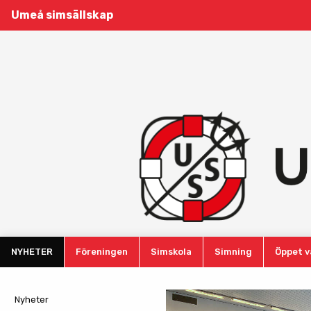
Umeå simsällskap
NYHETER
Föreningen
Simskola
Simning
Öppet v
Nyheter