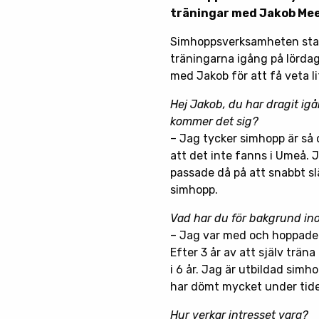
träningar med Jakob Me
Simhoppsverksamheten start
träningarna igång på lördag
med Jakob för att få veta l
Hej Jakob, du har dragit ig
kommer det sig?
– Jag tycker simhopp är så o
att det inte fanns i Umeå. J
passade då på att snabbt sl
simhopp.
Vad har du för bakgrund i
– Jag var med och hoppade i
Efter 3 år av att själv träna
i 6 år. Jag är utbildad si
har dömt mycket under tide
Hur verkar intresset vara?