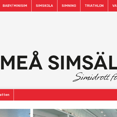
BABY/MINISIM
SIMSKOLA
SIMNING
TRIATHLON
VA
atten