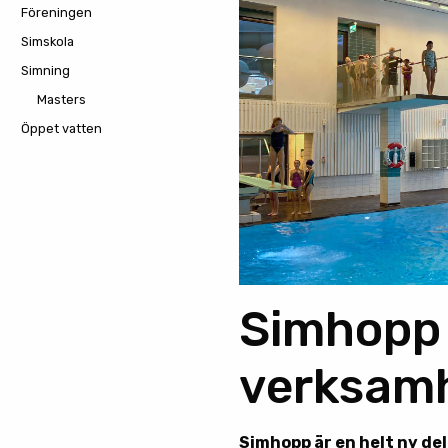
Föreningen
Simskola
Simning
Masters
Öppet vatten
Simhopp 
verksam
Simhopp är en helt ny de