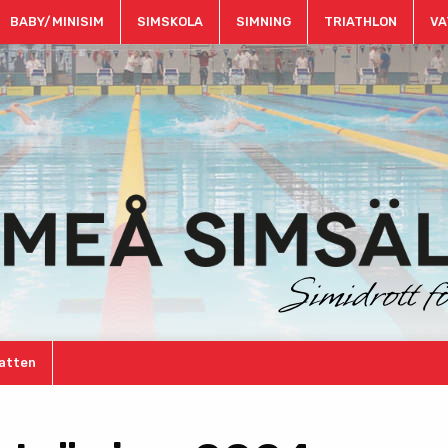
BABY/MINISIM
SIMSKOLA
SIMNING
TRIATHLON
VA
atten