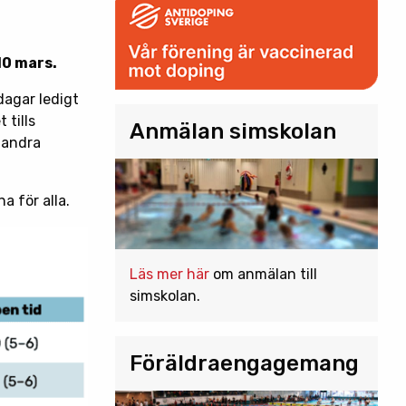
10 mars.
dagar ledigt
 tills
Anmälan simskolan
t andra
a för alla.
Läs mer här
om anmälan till
simskolan.
Föräldraengagemang