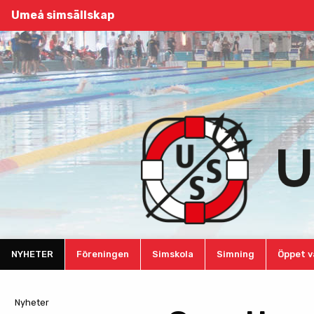
Umeå simsällskap
NYHETER
Föreningen
Simskola
Simning
Öppet v
Nyheter