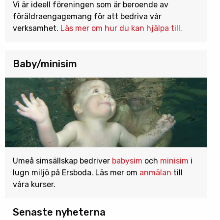
Vi är ideell föreningen som är beroende av
föräldraengagemang för att bedriva vår
verksamhet.
Läs mer om hur du kan hjälpa till.
Baby/minisim
Umeå simsällskap bedriver
babysim
och
minisim
i
lugn miljö på Ersboda. Läs mer om
anmälan
till
våra kurser.
Senaste nyheterna