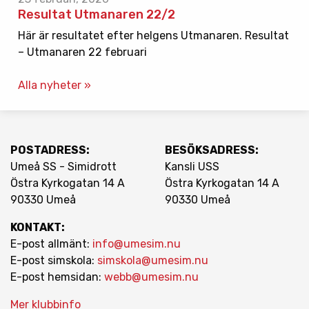
Resultat Utmanaren 22/2
Här är resultatet efter helgens Utmanaren. Resultat
– Utmanaren 22 februari
Alla nyheter »
POSTADRESS:
BESÖKSADRESS:
Umeå SS - Simidrott
Kansli USS
Östra Kyrkogatan 14 A
Östra Kyrkogatan 14 A
90330 Umeå
90330 Umeå
KONTAKT:
E-post allmänt:
info@umesim.nu
E-post simskola:
simskola@umesim.nu
E-post hemsidan:
webb@umesim.nu
Mer klubbinfo