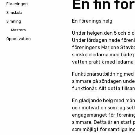
En fin fö
Föreningen
Simskola
En förenings helg
Simning
Masters
Under helgen den 5 och 6 o
Öppet vatten
Under lördagen hade fören
föreningens Marlene Stavbo
simskoleledarna med både p
vatten praktik med ledarna 
Funktionärsutbildning med t
simmare på söndagen under
funktionär. Allt detta til
En glädjande helg med många
och motivation som jag sett
engagemanget för föreninge
simmare. Detta är en start 
som möjligt för samtliga in