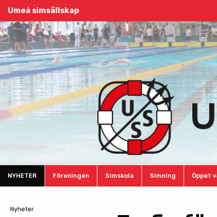
Umeå simsällskap
NYHETER
Föreningen
Simskola
Simning
Öppet v
Nyheter