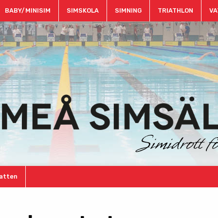
BABY/MINISIM
SIMSKOLA
SIMNING
TRIATHLON
VA
atten