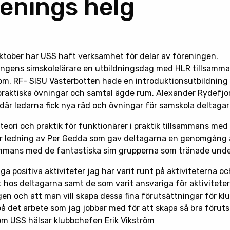
renings helg
ktober har USS haft verksamhet för delar av föreningen.
ingens simskolelärare en utbildningsdag med HLR tillsamm
m. RF- SISU Västerbotten hade en introduktionsutbildning 
raktiska övningar och samtal ägde rum. Alexander Rydefjo
där ledarna fick nya råd och övningar för samskola deltagar
eori och praktik för funktionärer i praktik tillsammans me
 ledning av Per Gedda som gav deltagarna en genomgång a
lsammans med de fantastiska sim grupperna som tränade und
 positiva aktiviteter jag har varit runt på aktiviteterna o
 hos deltagarna samt de som varit ansvariga för aktiviteter
n och att man vill skapa dessa fina förutsättningar för kl
på det arbete som jag jobbar med för att skapa så bra förut
om USS hälsar klubbchefen Erik Vikström