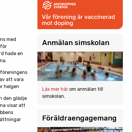
ans med
Anmälan simskolan
för
rd hade en
na.
d föreningens
v att vara
er helgen
Läs mer här
om anmälan till
simskolan.
ch den glädje
na visar att
ubbens
Föräldraengagemang
sättningar