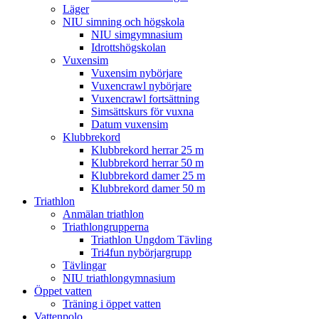
Läger
NIU simning och högskola
NIU simgymnasium
Idrottshögskolan
Vuxensim
Vuxensim nybörjare
Vuxencrawl nybörjare
Vuxencrawl fortsättning
Simsättskurs för vuxna
Datum vuxensim
Klubbrekord
Klubbrekord herrar 25 m
Klubbrekord herrar 50 m
Klubbrekord damer 25 m
Klubbrekord damer 50 m
Triathlon
Anmälan triathlon
Triathlongrupperna
Triathlon Ungdom Tävling
Tri4fun nybörjargrupp
Tävlingar
NIU triathlongymnasium
Öppet vatten
Träning i öppet vatten
Vattenpolo