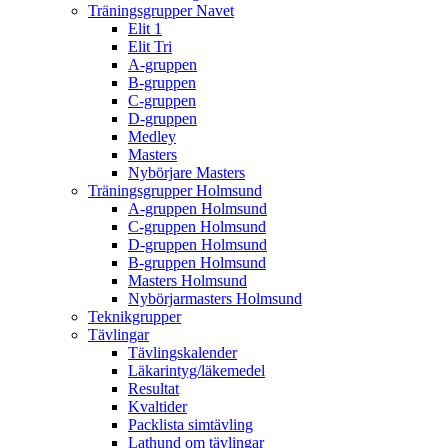
Träningsgrupper Navet
Elit 1
Elit Tri
A-gruppen
B-gruppen
C-gruppen
D-gruppen
Medley
Masters
Nybörjare Masters
Träningsgrupper Holmsund
A-gruppen Holmsund
C-gruppen Holmsund
D-gruppen Holmsund
B-gruppen Holmsund
Masters Holmsund
Nybörjarmasters Holmsund
Teknikgrupper
Tävlingar
Tävlingskalender
Läkarintyg/läkemedel
Resultat
Kvaltider
Packlista simtävling
Lathund om tävlingar