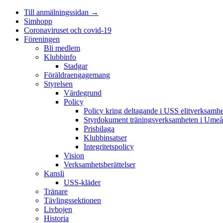
Till anmälningssidan →
Simhopp
Coronaviruset och covid-19
Föreningen
Bli medlem
Klubbinfo
Stadgar
Föräldraengagemang
Styrelsen
Värdegrund
Policy
Policy kring deltagande i USS elitverksamhe
Styrdokument träningsverksamheten i Umeå
Prisbilaga
Klubbinsatser
Integritetspolicy
Vision
Verksamhetsberättelser
Kansli
USS-kläder
Tränare
Tävlingssektionen
Livbojen
Historia