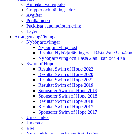
Anmälan vattenpolo
Grupper och träningstider
Avgifter
Poolkampen
Packlista vattenpoloturnering
Läger
Arrangemang/tävlingar
Nybörjartävlingar
Nybörjartävling höst
Resultat Nybörjartävling och Bästa 2:an/3:an/4:an
Nybörjartävling och Bästa 2:an, 3:an och 4:an
Swim of Hope
Resultat Swim of Hope 2022
Resultat Swim of Hope 2020
Resultat Swim of Hope 2021
Resultat Swim of Hope 2019
Sponsorer Swim of Hope 2019
Sponsorer Swim of Hope 2018
Resultat Swim of Hope 2018
Resultat Swim of Hope 2017
Sponsorer Swim of Hope 2017
Umestänket
Umeracet
KM
Norrländska mästerskapen/Botnia Open