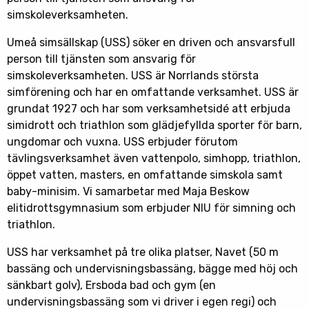
simskoleverksamheten.
Umeå simsällskap (USS) söker en driven och ansvarsfull
person till tjänsten som ansvarig för
simskoleverksamheten. USS är Norrlands största
simförening och har en omfattande verksamhet. USS är
grundat 1927 och har som verksamhetsidé att erbjuda
simidrott och triathlon som glädjefyllda sporter för barn,
ungdomar och vuxna. USS erbjuder förutom
tävlingsverksamhet även vattenpolo, simhopp, triathlon,
öppet vatten, masters, en omfattande simskola samt
baby-minisim. Vi samarbetar med Maja Beskow
elitidrottsgymnasium som erbjuder NIU för simning och
triathlon.
USS har verksamhet på tre olika platser, Navet (50 m
bassäng och undervisningsbassäng, bägge med höj och
sänkbart golv), Ersboda bad och gym (en
undervisningsbassäng som vi driver i egen regi) och