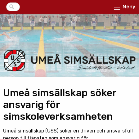
Meny
Umeå simsällskap söker
ansvarig för
simskoleverksamheten
Umeå simsällskap (USS) söker en driven och ansvarsfull
person till tjänsten som ansvarig för