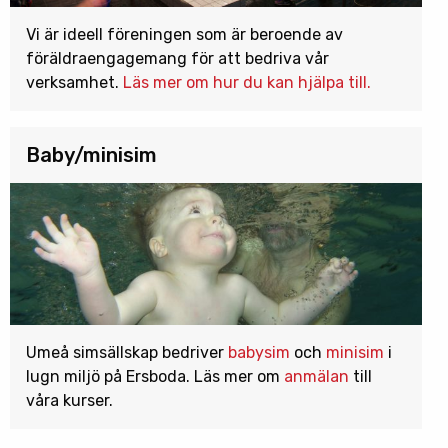
Vi är ideell föreningen som är beroende av
föräldraengagemang för att bedriva vår
verksamhet.
Läs mer om hur du kan hjälpa till.
Baby/minisim
Umeå simsällskap bedriver
babysim
och
minisim
i
lugn miljö på Ersboda. Läs mer om
anmälan
till
våra kurser.