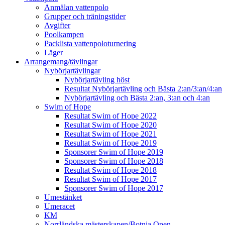
Anmälan vattenpolo
Grupper och träningstider
Avgifter
Poolkampen
Packlista vattenpoloturnering
Läger
Arrangemang/tävlingar
Nybörjartävlingar
Nybörjartävling höst
Resultat Nybörjartävling och Bästa 2:an/3:an/4:an
Nybörjartävling och Bästa 2:an, 3:an och 4:an
Swim of Hope
Resultat Swim of Hope 2022
Resultat Swim of Hope 2020
Resultat Swim of Hope 2021
Resultat Swim of Hope 2019
Sponsorer Swim of Hope 2019
Sponsorer Swim of Hope 2018
Resultat Swim of Hope 2018
Resultat Swim of Hope 2017
Sponsorer Swim of Hope 2017
Umestänket
Umeracet
KM
Norrländska mästerskapen/Botnia Open