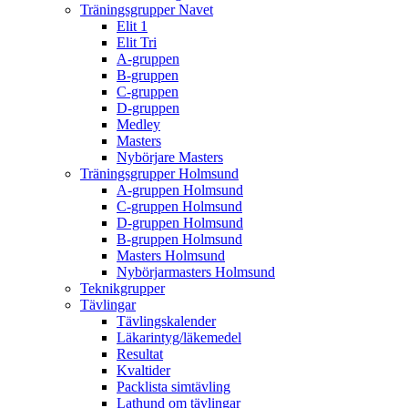
Träningsgrupper Navet
Elit 1
Elit Tri
A-gruppen
B-gruppen
C-gruppen
D-gruppen
Medley
Masters
Nybörjare Masters
Träningsgrupper Holmsund
A-gruppen Holmsund
C-gruppen Holmsund
D-gruppen Holmsund
B-gruppen Holmsund
Masters Holmsund
Nybörjarmasters Holmsund
Teknikgrupper
Tävlingar
Tävlingskalender
Läkarintyg/läkemedel
Resultat
Kvaltider
Packlista simtävling
Lathund om tävlingar