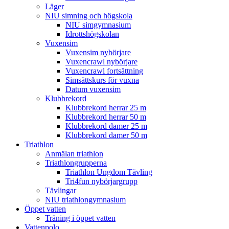
Läger
NIU simning och högskola
NIU simgymnasium
Idrottshögskolan
Vuxensim
Vuxensim nybörjare
Vuxencrawl nybörjare
Vuxencrawl fortsättning
Simsättskurs för vuxna
Datum vuxensim
Klubbrekord
Klubbrekord herrar 25 m
Klubbrekord herrar 50 m
Klubbrekord damer 25 m
Klubbrekord damer 50 m
Triathlon
Anmälan triathlon
Triathlongrupperna
Triathlon Ungdom Tävling
Tri4fun nybörjargrupp
Tävlingar
NIU triathlongymnasium
Öppet vatten
Träning i öppet vatten
Vattenpolo