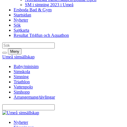
SM i simning 2023 i Umeå
Ersboda Bad & Gym
Startsidan
Nyheter
Sök
Sajtkarta
Resultat Tri4fun och Aquathon
Meny
Umeå simsällskap
Baby/minisim
Simskola
Simning
Triathlon
Vattenpolo
Simhopp
Arrangemang/tävlingar
Nyheter