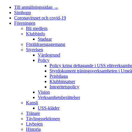
Till anmälningssidan →
Simhopp
Coronaviruset och covid-19
Föreningen
Bli medlem
Klubbinfo
Stadgar
Föräldraengagemang
Styrelsen
Värdegrund
Policy
Policy kring deltagande i USS elitverksamhe
Styrdokument träningsverksamheten i Umeå
Prisbilaga
Klubbinsatser
Integritetspolicy
Vision
Verksamhetsberättelser
Kansli
USS-kläder
Tränare
Tävlingssektionen
Livbojen
Historia