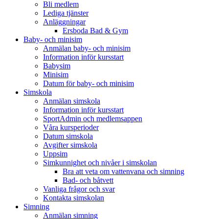
Bli medlem
Lediga tjänster
Anläggningar
Ersboda Bad & Gym
Baby- och minisim
Anmälan baby- och minisim
Information inför kursstart
Babysim
Minisim
Datum för baby- och minisim
Simskola
Anmälan simskola
Information inför kursstart
SportAdmin och medlemsappen
Våra kursperioder
Datum simskola
Avgifter simskola
Uppsim
Simkunnighet och nivåer i simskolan
Bra att veta om vattenvana och simning
Bad- och båtvett
Vanliga frågor och svar
Kontakta simskolan
Simning
Anmälan simning