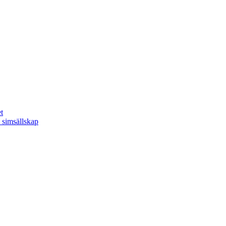
t
 simsällskap