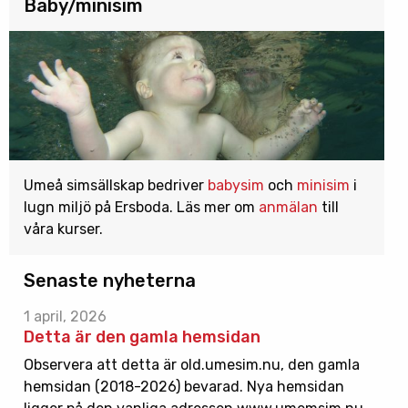
Baby/minisim
Umeå simsällskap bedriver
babysim
och
minisim
i
lugn miljö på Ersboda. Läs mer om
anmälan
till
våra kurser.
Senaste nyheterna
1 april, 2026
Detta är den gamla hemsidan
Observera att detta är old.umesim.nu, den gamla
hemsidan (2018-2026) bevarad. Nya hemsidan