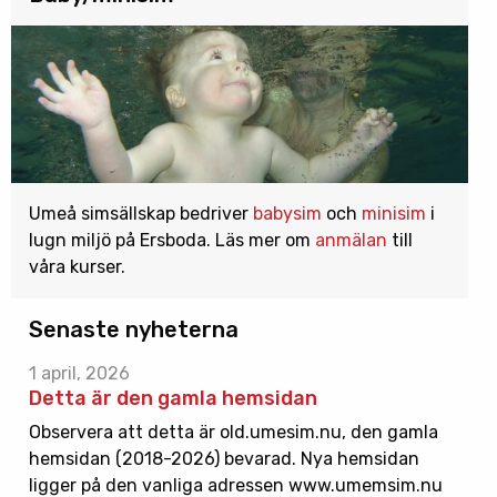
Umeå simsällskap bedriver
babysim
och
minisim
i
lugn miljö på Ersboda. Läs mer om
anmälan
till
våra kurser.
Senaste nyheterna
1 april, 2026
Detta är den gamla hemsidan
Observera att detta är old.umesim.nu, den gamla
hemsidan (2018-2026) bevarad. Nya hemsidan
ligger på den vanliga adressen www.umemsim.nu