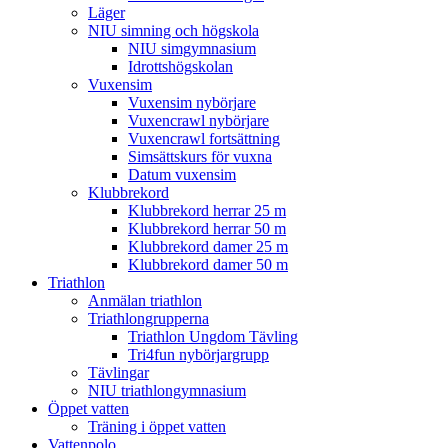
Läger
NIU simning och högskola
NIU simgymnasium
Idrottshögskolan
Vuxensim
Vuxensim nybörjare
Vuxencrawl nybörjare
Vuxencrawl fortsättning
Simsättskurs för vuxna
Datum vuxensim
Klubbrekord
Klubbrekord herrar 25 m
Klubbrekord herrar 50 m
Klubbrekord damer 25 m
Klubbrekord damer 50 m
Triathlon
Anmälan triathlon
Triathlongrupperna
Triathlon Ungdom Tävling
Tri4fun nybörjargrupp
Tävlingar
NIU triathlongymnasium
Öppet vatten
Träning i öppet vatten
Vattenpolo