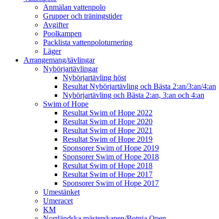
Anmälan vattenpolo
Grupper och träningstider
Avgifter
Poolkampen
Packlista vattenpoloturnering
Läger
Arrangemang/tävlingar
Nybörjartävlingar
Nybörjartävling höst
Resultat Nybörjartävling och Bästa 2:an/3:an/4:an
Nybörjartävling och Bästa 2:an, 3:an och 4:an
Swim of Hope
Resultat Swim of Hope 2022
Resultat Swim of Hope 2020
Resultat Swim of Hope 2021
Resultat Swim of Hope 2019
Sponsorer Swim of Hope 2019
Sponsorer Swim of Hope 2018
Resultat Swim of Hope 2018
Resultat Swim of Hope 2017
Sponsorer Swim of Hope 2017
Umestänket
Umeracet
KM
Norrländska mästerskapen/Botnia Open