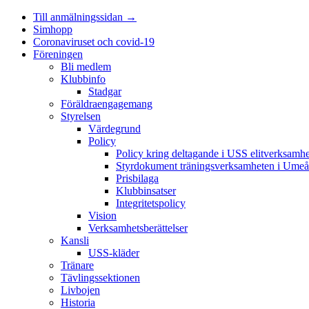
Till anmälningssidan →
Simhopp
Coronaviruset och covid-19
Föreningen
Bli medlem
Klubbinfo
Stadgar
Föräldraengagemang
Styrelsen
Värdegrund
Policy
Policy kring deltagande i USS elitverksamhe
Styrdokument träningsverksamheten i Umeå
Prisbilaga
Klubbinsatser
Integritetspolicy
Vision
Verksamhetsberättelser
Kansli
USS-kläder
Tränare
Tävlingssektionen
Livbojen
Historia