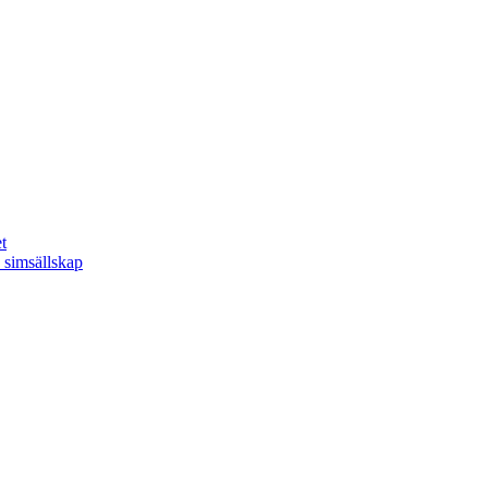
t
 simsällskap