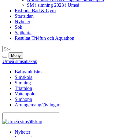
SM i simning 2023 i Umeå
Ersboda Bad & Gym
Startsidan
Nyheter
Sök
Sajtkarta
Resultat Tri4fun och Aquathon
Meny
Umeå simsällskap
Baby/minisim
Simskola
Simning
Triathlon
Vattenpolo
Simhopp
Arrangemang/tävlingar
Nyheter