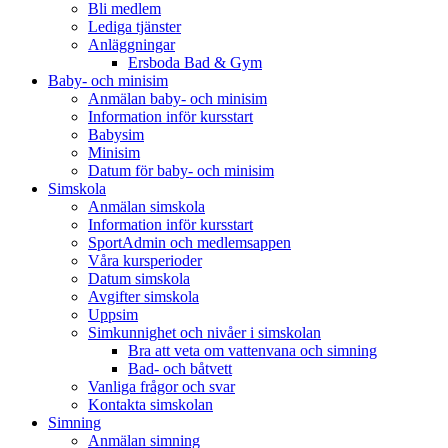
Bli medlem
Lediga tjänster
Anläggningar
Ersboda Bad & Gym
Baby- och minisim
Anmälan baby- och minisim
Information inför kursstart
Babysim
Minisim
Datum för baby- och minisim
Simskola
Anmälan simskola
Information inför kursstart
SportAdmin och medlemsappen
Våra kursperioder
Datum simskola
Avgifter simskola
Uppsim
Simkunnighet och nivåer i simskolan
Bra att veta om vattenvana och simning
Bad- och båtvett
Vanliga frågor och svar
Kontakta simskolan
Simning
Anmälan simning