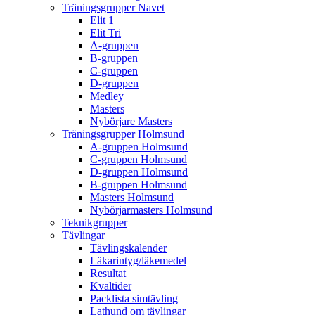
Träningsgrupper Navet
Elit 1
Elit Tri
A-gruppen
B-gruppen
C-gruppen
D-gruppen
Medley
Masters
Nybörjare Masters
Träningsgrupper Holmsund
A-gruppen Holmsund
C-gruppen Holmsund
D-gruppen Holmsund
B-gruppen Holmsund
Masters Holmsund
Nybörjarmasters Holmsund
Teknikgrupper
Tävlingar
Tävlingskalender
Läkarintyg/läkemedel
Resultat
Kvaltider
Packlista simtävling
Lathund om tävlingar