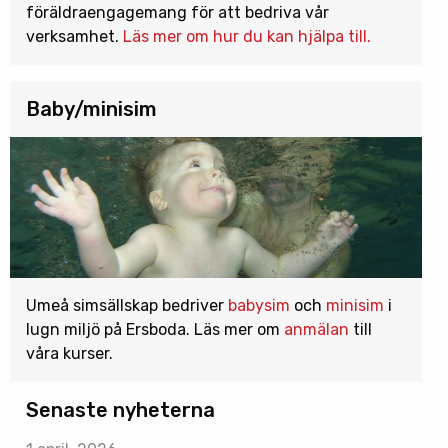
föräldraengagemang för att bedriva vår
verksamhet.
Läs mer om hur du kan hjälpa till.
Baby/minisim
Umeå simsällskap bedriver
babysim
och
minisim
i
lugn miljö på Ersboda. Läs mer om
anmälan
till
våra kurser.
Senaste nyheterna