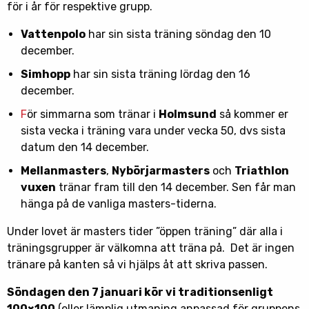
för i år för respektive grupp.
Vattenpolo
har sin sista träning söndag den 10
december.
Simhopp
har sin sista träning lördag den 16
december.
F
ör simmarna som tränar i
Holmsund
så kommer er
sista vecka i träning vara under vecka 50, dvs sista
datum den 14 december.
Mellanmasters
,
Nybörjarmasters
och
Triathlon
vuxen
tränar fram till den 14 december. Sen får man
hänga på de vanliga masters-tiderna.
Under lovet är masters tider ”öppen träning” där alla i
träningsgrupper är välkomna att träna på. Det är ingen
tränare på kanten så vi hjälps åt att skriva passen.
Söndagen den 7 januari kör vi traditionsenligt
100×100
(eller lämplig utmaning anpassad för gruppens