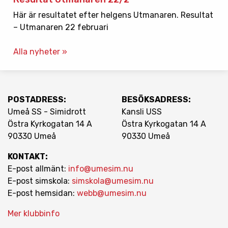
Här är resultatet efter helgens Utmanaren. Resultat
– Utmanaren 22 februari
Alla nyheter »
POSTADRESS:
BESÖKSADRESS:
Umeå SS - Simidrott
Kansli USS
Östra Kyrkogatan 14 A
Östra Kyrkogatan 14 A
90330 Umeå
90330 Umeå
KONTAKT:
E-post allmänt:
info@umesim.nu
E-post simskola:
simskola@umesim.nu
E-post hemsidan:
webb@umesim.nu
Mer klubbinfo